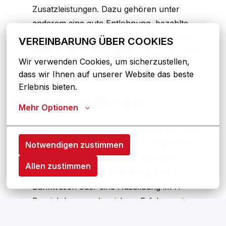
Zusatzleistungen. Dazu gehören unter
anderem eine gute Entlohnung, bezahlte
Überstunden, jährliche Lohnerhöhungen,
VEREINBARUNG ÜBER COOKIES
Weihnachts-, Urlaubsgeld und VL und eine
Wir verwenden Cookies, um sicherzustellen, 
Zusatz-Rente.
dass wir Ihnen auf unserer Website das beste 
Erlebnis bieten.
STELLENANFORDERUNGEN
Mehr Optionen
Erfolgreich abgeschlossenes Bachelor- oder
Masterstudium (B.Sc. / M.Sc.) im Bereich
Notwendigen zustimmen
Wirtschaftsinformatik, BWL, Business
Allen zustimmen
Administration, Business Management,
Bankwesen oder eine Ausbildung im IT-
Bereich bzw. nachweisbare Erfahrung im
Bereich IT / Automatisierung