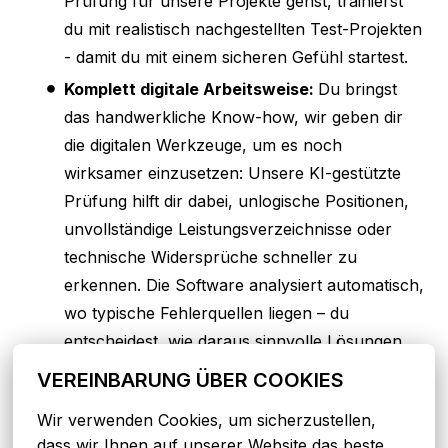
Prüfung für unsere Projekte gehst, trainierst
du mit realistisch nachgestellten Test-Projekten
- damit du mit einem sicheren Gefühl startest.
Komplett digitale Arbeitsweise:
Du bringst
das handwerkliche Know-how, wir geben dir
die digitalen Werkzeuge, um es noch
wirksamer einzusetzen: Unsere KI-gestützte
Prüfung hilft dir dabei, unlogische Positionen,
unvollständige Leistungsverzeichnisse oder
technische Widersprüche schneller zu
erkennen. Die Software analysiert automatisch,
wo typische Fehlerquellen liegen – du
entscheidest, wie daraus sinnvolle Lösungen
entstehen. So kombinierst du dein technisches
VEREINBARUNG ÜBER COOKIES
Wissen mit modernster Technologie – und
Wir verwenden Cookies, um sicherzustellen, 
kannst dich auf das konzentrieren, was
dass wir Ihnen auf unserer Website das beste 