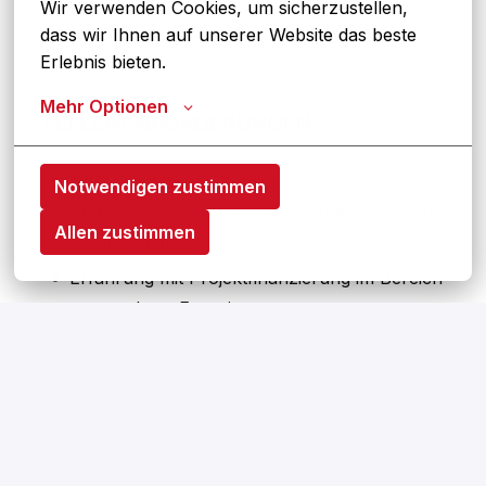
Wir verwenden Cookies, um sicherzustellen, 
Weihnachts-, Urlaubsgeld und VL und eine
dass wir Ihnen auf unserer Website das beste 
Zusatz-Rente.
Erlebnis bieten.
Mehr Optionen
STELLENANFORDERUNGEN
Abgeschlossenes Studium in Finance,
Notwendigen zustimmen
Wirtschaftsingenieurwesen, Controlling oder
Allen zustimmen
vergleichbar
Erfahrung mit Projektfinanzierung im Bereich
erneuerbare Energien
Du kannst mit Steuerberatern, Banken,
Technikern sprechen und wirst überall
verstanden
Erfahrung im Projektmanagement sowie hohe
Disziplin und Organisationsfähigkeit