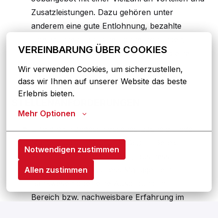
Zusatzleistungen. Dazu gehören unter
anderem eine gute Entlohnung, bezahlte
Überstunden, jährliche Lohnerhöhungen,
VEREINBARUNG ÜBER COOKIES
Weihnachts-, Urlaubsgeld und VL und eine
Zusatz-Rente.
Wir verwenden Cookies, um sicherzustellen, 
dass wir Ihnen auf unserer Website das beste 
Erlebnis bieten.
STELLENANFORDERUNGEN
Mehr Optionen
Erfolgreich abgeschlossenes Bachelor- oder
Masterstudium (B.Sc. / M.Sc.) im Bereich
Notwendigen zustimmen
Wirtschaftsinformatik, BWL, Business
Administration, Business Management,
Allen zustimmen
Bankwesen oder eine Ausbildung im IT-
Bereich bzw. nachweisbare Erfahrung im
Bereich IT / Automatisierung