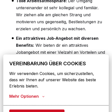
Tolle Arbeitsatmosphäre:
Der Umgang
untereinander ist sehr kollegial und familiär.
Wir ziehen alle am gleichen Strang und
motivieren uns gegenseitig, Bestleistungen zu
erzielen und persönlich zu wachsen.
Ein attraktives Job-Angebot mit diversen
Benefits:
Wir bieten dir ein attraktives
Jobangebot mit einer Vielzahl an Vorteilen und
Zusatzleistungen. Dazu gehören unter
VEREINBARUNG ÜBER COOKIES
anderem eine gute Entlohnung, bezahlte
Überstunden, jährliche Lohnerhöhungen,
Wir verwenden Cookies, um sicherzustellen, 
dass wir Ihnen auf unserer Website das beste 
Weihnachts-, Urlaubsgeld und VL und eine
Erlebnis bieten.
Zusatz-Rente.
Mehr Optionen
STELLENANFORDERUNGEN